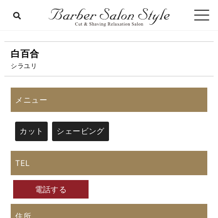
白百合
シラユリ
メニュー
カット
シェービング
TEL
電話する
住所