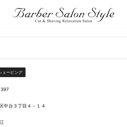
シェービング
3397
区中台３丁目４－１４
瑞江