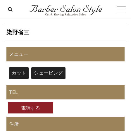
染野省三
メニュー
カット
シェービング
TEL
電話する
住所