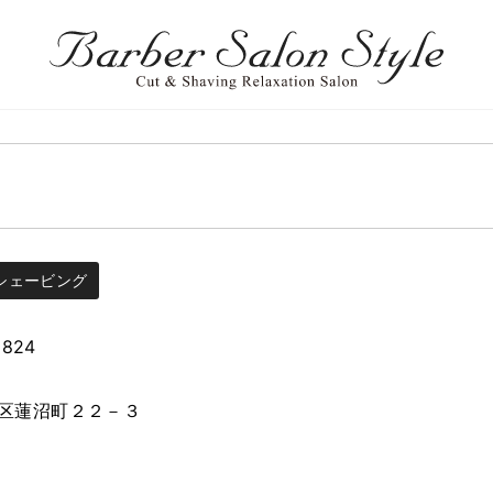
シェービング
2824
区蓮沼町２２－３