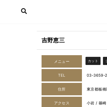
吉野恵三
カット
メニュー
TEL
03-3659-
住所
東京都板橋
アクセス
小岩 / 篠崎