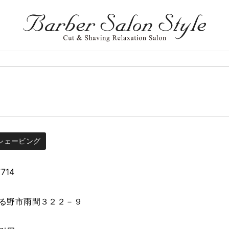
シェービング
7714
る野市雨間３２２－９