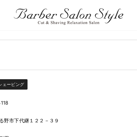
シェービング
118
る野市下代継１２２－３９