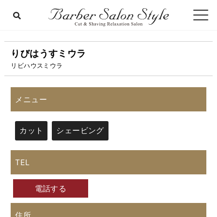
りびはうすミウラ
リビハウスミウラ
メニュー
カット
シェービング
TEL
電話する
住所