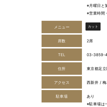
※月曜日と
※営業時間
カット
メニュー
席数
2席
TEL
03-3859-
住所
東京都足立区
アクセス
西新井 / 
駐車場
あり
※駐車場は