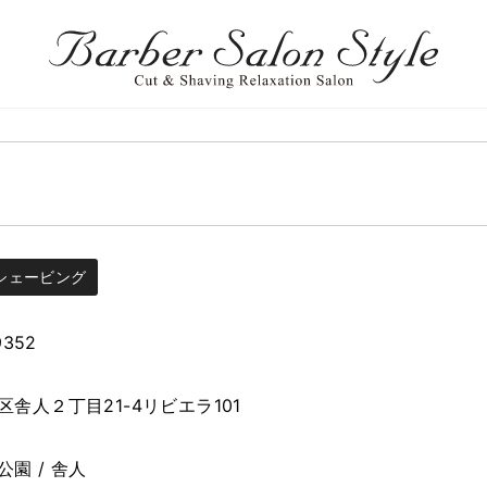
シェービング
9352
舎人２丁目21-4リビエラ101
園 / 舎人