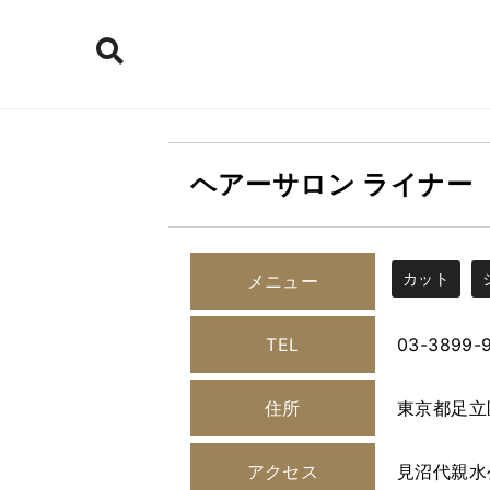
ヘアーサロン ライナー
カット
メニュー
TEL
03-3899-
住所
東京都足立区
アクセス
見沼代親水公