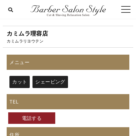
カミムラ理容店
カミムラリヨウテン
メニュー
カット
シェービング
TEL
電話する
住所