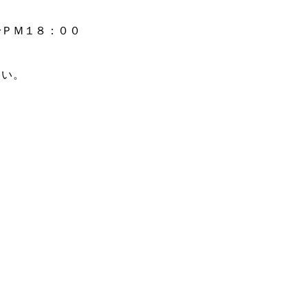
〜ＰＭ１８：００
さい。