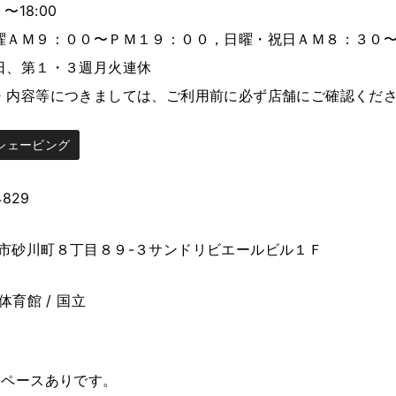
 〜18:00
曜ＡＭ９：００〜ＰＭ１９：００，日曜・祝日ＡＭ８：３０
日、第１・３週月火連休
・内容等につきましては、ご利用前に必ず店舗にご確認くだ
シェービング
4829
市砂川町８丁目８９-３サンドリビエールビル１Ｆ
体育館 / 国立
スペースありです。