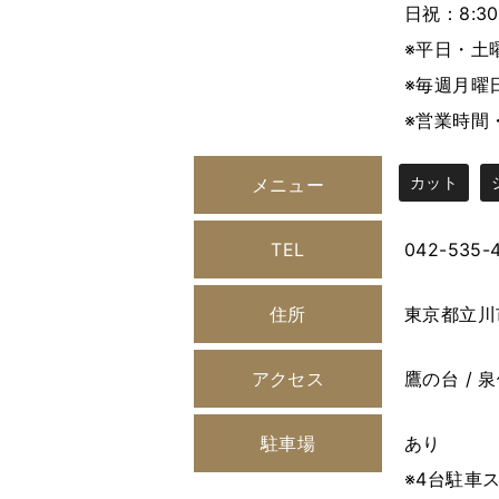
日祝：8:30
※平日・土
※毎週月曜
※営業時間
カット
メニュー
TEL
042-535-
住所
東京都立川
アクセス
鷹の台 / 泉
駐車場
あり
※4台駐車