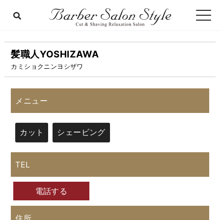
髪職人YOSHIZAWA
カミショクニンヨシザワ
メニュー
カット
シェービング
TEL
電話する
住所