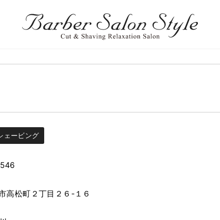
シェービング
1546
市高松町２丁目２６-１６