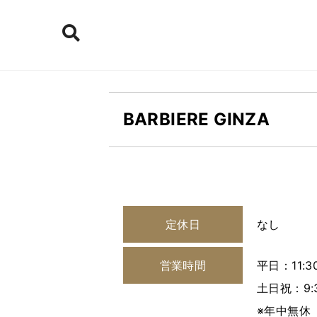
BARBIERE GINZA
定休日
なし
営業時間
平日：11:30
土日祝：9:3
※年中無休