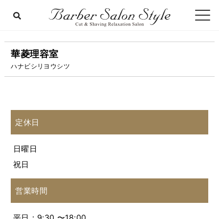
華菱理容室
ハナビシリヨウシツ
定休日
日曜日
祝日
営業時間
平日：9:30 〜18:00