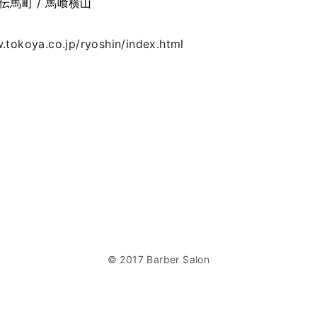
小伝馬町 / 馬喰横山
.tokoya.co.jp/ryoshin/index.html
© 2017 Barber Salon