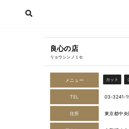
良心の店
リョウシンノミセ
カット
メニュー
TEL
03-3241-1
住所
東京都中央