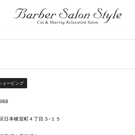
シェービング
988
区日本橋室町４丁目３-１５