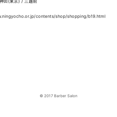
神田(東京) / 三越前
.ningyocho.or.jp/contents/shop/shopping/b19.html
© 2017 Barber Salon