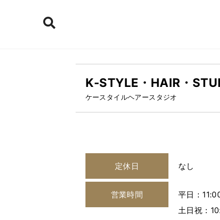
K‐STYLE・HAIR・STU
ケースタイルヘアースタジオ
定休日
なし
営業時間
平日：11:00
土日祝：10: