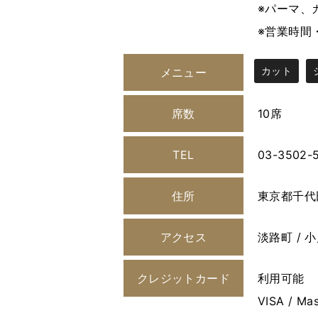
※パーマ、
※営業時間
カット
メニュー
席数
10席
TEL
03-3502-5
住所
東京都千代
アクセス
淡路町 / 
クレジットカード
利用可能
VISA / Mas