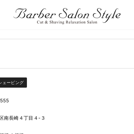
シェービング
5555
区南長崎４丁目４-３