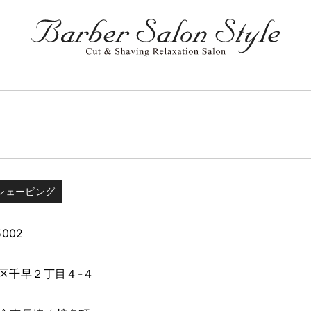
シェービング
5002
区千早２丁目４-４