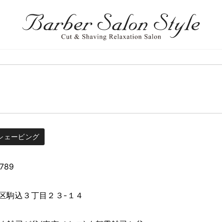
シェービング
2789
区駒込３丁目２３-１４