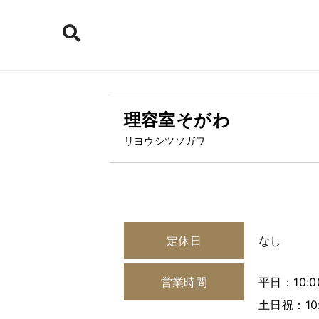
理容室そがわ
リヨウシツソガワ
定休日
なし
営業時間
平日：10:0
土日祝：10: