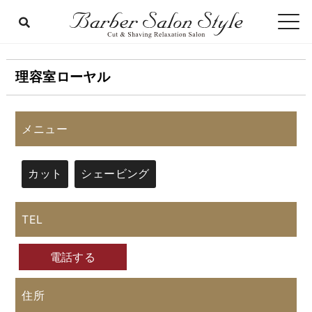
理容室ローヤル
メニュー
カット
シェービング
TEL
電話する
住所