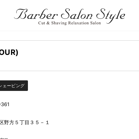
OUR)
シェービング
9361
区野方５丁目３５－１