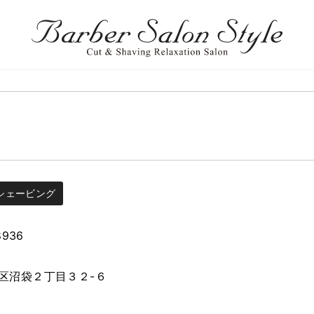
シェービング
8936
区沼袋２丁目３２-６