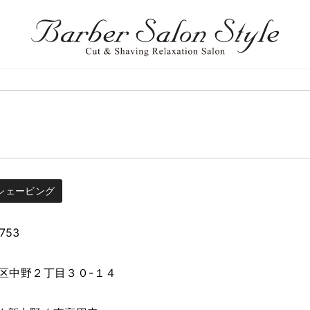
シェービング
2753
区中野２丁目３０-１４