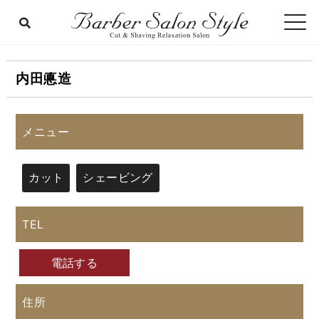
内田悳造
メニュー
カット
シェービング
TEL
電話する
住所