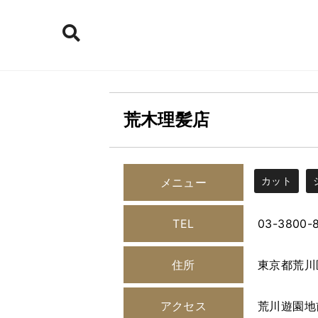
荒木理髪店
カット
メニュー
TEL
03-3800-
住所
東京都荒川区
アクセス
荒川遊園地前