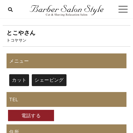
とこやさん
トコヤサン
メニュー
カット
シェービング
TEL
電話する
住所