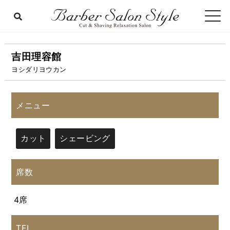
吉田理容館
ヨシダリヨウカン
メニュー
カット
シェービング
席数
4席
TEL