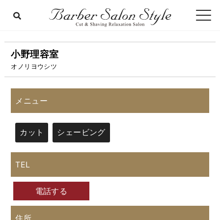
小野理容室
オノリヨウシツ
メニュー
カット
シェービング
TEL
電話する
住所