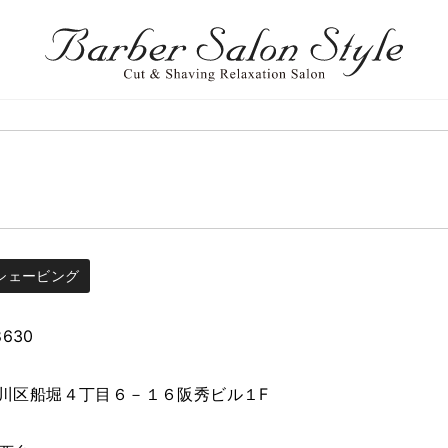
シェービング
8630
川区船堀４丁目６－１６阪秀ビル１F