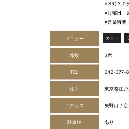
※８時３０
※月曜日、
※営業時間
カット
メニュー
席数
3席
TEL
042-377-
住所
東京都江戸
アクセス
矢野口 /
駐車場
あり