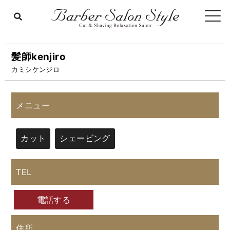
髪師kenjiro
カミシケンジロ
メニュー
カット
シェービング
TEL
電話する
住所