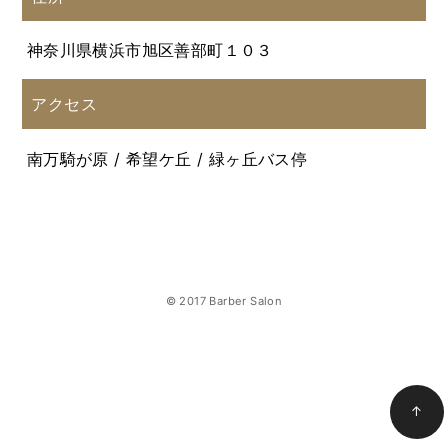
神奈川県横浜市旭区善部町１０３
アクセス
南万騎が原 / 希望ケ丘 / 緑ヶ丘バス停
© 2017 Barber Salon
↑