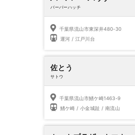
バーバーハッチ
千葉県流山市東深井480-30
運河 / 江戸川台
佐とう
サトウ
千葉県流山市鰭ケ崎1463-9
鰭ケ崎 / 小金城趾 / 南流山