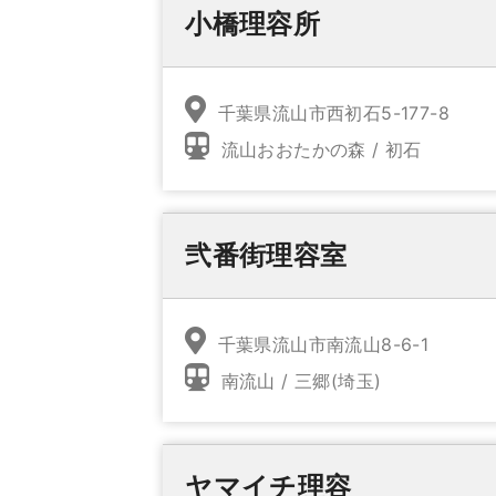
小橋理容所
千葉県流山市西初石5-177-8
流山おおたかの森 / 初石
弐番街理容室
千葉県流山市南流山8-6-1
南流山 / 三郷(埼玉)
ヤマイチ理容