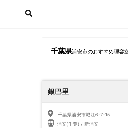
千葉県
浦安市
のおすすめ理容
銀巴里
千葉県浦安市堀江6-7-15
浦安(千葉) / 新浦安